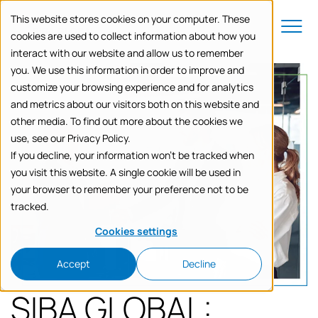
to navigation
to the content
Menu
This website stores cookies on your computer. These
cookies are used to collect information about how you
interact with our website and allow us to remember
you. We use this information in order to improve and
customize your browsing experience and for analytics
and metrics about our visitors both on this website and
other media. To find out more about the cookies we
use, see our Privacy Policy.
If you decline, your information won’t be tracked when
you visit this website. A single cookie will be used in
your browser to remember your preference not to be
tracked.
Cookies settings
Accept
Decline
SIBA GLOBAL: